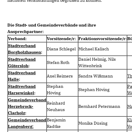
nächsten Veranstaltungen begrüßen zu können.
Die Stadt- und Gemeindeverbände und ihre
Ansprechpartner:
Verband:
Vorsitzende/r:
Fraktionsvorsitzende/r:
Bü
Stadtverband
Diana Schlegel
Michael Kalisch
Borgholzhausen
:
Stadtverband
Daniel Helmig, Nils
Stefan Roth
Gütersloh
:
Wittenbrink
Stadtverband
Axel Reimers
Sandra Wißmann
T
Halle
:
Stadtverband
Stephan
P
Stephan Höving
Harsewinkel
:
Höving
W
Gemeindeverband
Reinhard
Herzebrock-
Bernhard Petermann
Ma
Neuhaus
Clarholz
:
Gemeindeverband
Benjamin
Kl
Monika Düsing
Langenberg
:
Radtke
Vo