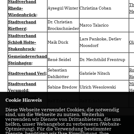
Stadtverband
T
Rheda-
Aysegül Winter
Christina Coban
Me
Wiedenbrück
:
Stadtverband
Dr. Christian
Marco Talarico
Rietberg
:
Brockschnieder
Stadtverband
Lars Pankoke, Detlev
Schloß Holte-
Maik Dück
Ol
Moosdorf
Stukenbrock
:
Gemeindeverband
René Seidel
Dr. Mechthild Frentrup
Steinhagen
:
Sebastian
Ro
Stadtverband Verl
:
Gabriele Nitsch
Dahlkötter
R
Stadtverband
Mi
Sabine Bredow
Ulrich Wesolowski
Versmold
:
H
Stadtverband
Cookie Hinweis
Ralf Eckelmann
Ralf Eckelmann
Werther
:
Diese Webseite verwendet Cookies, die notwendig
sind, um die Webseite zu nutzen. Weiterhin
verwenden wir Dienste von Drittanbietern, die uns
helfen, unser Webangebot zu verbessern (Website-
Optmierung). Für die Verwendung bestimmter
Dienste, benötigen wir Ihre Einwilligung. Ihre