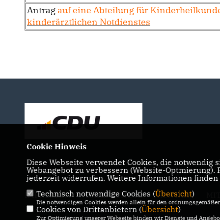
Antrag
auf eine Abteilung für Kinderheilkund
kinderärztlichen Notdienstes
Cookie Hinweis
Diese Webseite verwendet Cookies, die notwendig si
Webangebot zu verbessern (Website-Optmierung). Fü
jederzeit widerrufen. Weitere Informationen finden
Technisch notwendige Cookies (
Übersicht
)
IMPRESSUM
DATENSCHUTZ
KONTAKT
MI
Die notwendigen Cookies werden allein für den ordnungsgemäßen 
Cookies von Drittanbietern (
Übersicht
)
Zur Optimierung unserer Webseite binden wir Dienste und Angebot