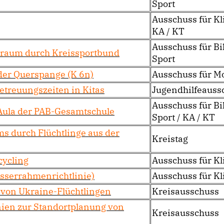
Sport
Ausschuss für K
KA / KT
Ausschuss für Bi
sraum durch Kreissportbund
Sport
der Querspange (K 6n)
Ausschuss für Mo
Betreuungszeiten in Kitas
Jugendhilfeauss
Ausschuss für Bi
Aula der PAB-Gesamtschule
Sport / KA / KT
 durch Flüchtlinge aus der
Kreistag
cycling
Ausschuss für K
sserrahmenrichtlinie)
Ausschuss für K
 von Ukraine-Flüchtlingen
Kreisausschuss
inien zur Standortplanung von
Kreisausschuss