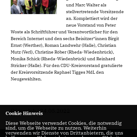
und Marc Walter als
stellvertretende Vorsitzende
an. Komplettiert wird der
neue Vorstand von Peter
Woste als Schriftführer und Verantwortlicher für den
Bereich Internet und den sechs Beisitzer*innen Birgit
Ernst (Werther), Roman Landwehr (Halle), Christian
Mutz (Verl), Christine Röber (Rheda-Wiedenbrück),
Monika Schick (Rheda-Wiedenbrück) und Reinhard
Stricker (Halle). Für den CDU-Kreisvorstand gratulierte
der Kreisvorsitzende Raphael Tigges MdL den
Neugewählten.
Gütersloh | 24.05.2022
Cookie Hinweis
Diese Webseite verwendet Cookies, die notwendig
sind, um die Webseite zu nutzen. Weiterhin
verwenden wir Dienste von Drittanbietern, die uns