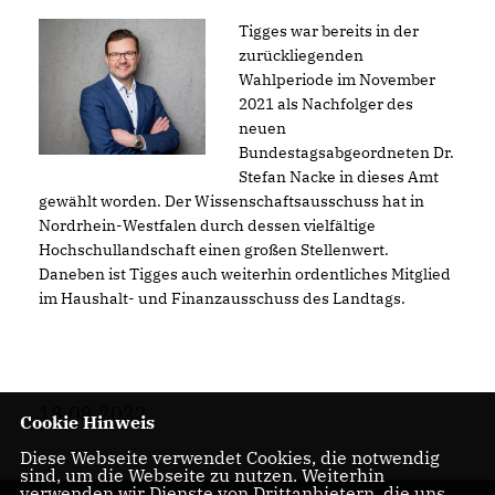
Tigges war bereits in der
zurückliegenden
Wahlperiode im November
2021 als Nachfolger des
neuen
Bundestagsabgeordneten Dr.
Stefan Nacke in dieses Amt
gewählt worden. Der Wissenschaftsausschuss hat in
Nordrhein-Westfalen durch dessen vielfältige
Hochschullandschaft einen großen Stellenwert.
Daneben ist Tigges auch weiterhin ordentliches Mitglied
im Haushalt- und Finanzausschuss des Landtags.
18.08.2022
Cookie Hinweis
Diese Webseite verwendet Cookies, die notwendig
sind, um die Webseite zu nutzen. Weiterhin
verwenden wir Dienste von Drittanbietern, die uns