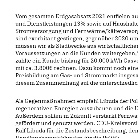
Vom gesamten Erdgasabsatz 2021 entfielen auf
und Dienstleistungen 13% sowie auf Haushalte
Stromversorgung und Fernwärme/kälteversorg
sind exorbitant gestiegen, gegenüber 2020 u
müssen wir als Stadtwerke aus wirtschaftlich
Voraussetzungen an die Kunden weitergeben,“
zahlte ein Kunde bislang für 20.000 kWh Gasve
mit ca. 3.800€ rechnen. Dazu kommt noch eine
Preisbildung am Gas- und Strommarkt insgesa
diesem Zusammenhang auf die unterschiedli
Als Gegenmaßnahmen empfahl Libuda der Poli
regenerativen Energien auszubauen und die U
Außerdem sollten in Zukunft verstärkt Fernw
gefördert und genutzt werden. CDU-Kreisvorsi
Ralf Libuda für die Zustandsbeschreibung, den
Handlungsempfehlungen für die Politik.