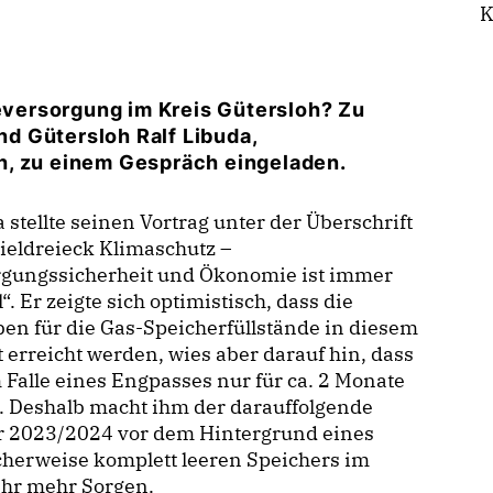
K
ieversorgung im Kreis Gütersloh? Zu
d Gütersloh Ralf Libuda,
h, zu einem Gespräch eingeladen.
 stellte seinen Vortrag unter der Überschrift
ieldreieck Klimaschutz –
rgungssicherheit und Ökonomie ist immer
l“. Er zeigte sich optimistisch, dass die
en für die Gas-Speicherfüllstände in diesem
 erreicht werden, wies aber darauf hin, dass
 Falle eines Engpasses nur für ca. 2 Monate
. Deshalb macht ihm der darauffolgende
r 2023/2024 vor dem Hintergrund eines
herweise komplett leeren Speichers im
ahr mehr Sorgen.