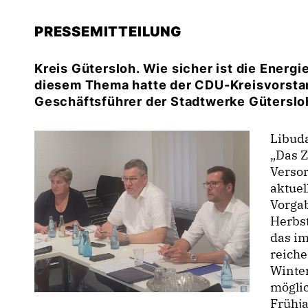
PRESSEMITTEILUNG
Kreis Gütersloh. Wie sicher ist die Energ
diesem Thema hatte der CDU-Kreisvorstan
Geschäftsführer der Stadtwerke Güterslo
Libuda
Das Z
Verso
aktuel
Vorgab
Herbst
das im
reiche
Winte
möglic
Frühj