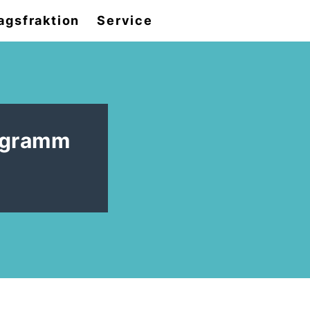
agsfraktion
Service
rogramm