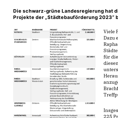
Die schwarz-grüne Landesregierung hat di
Projekte der „Städtebauförderung 2023“ 
Viele 
Dazu e
Raphae
Städt
für di
diese
unters
Herau
anzug
Brachf
Treff
Insge
225 Pr