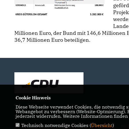
geförd
Proje
werden
Lande
Millionen Euro, der Bund mit 146,6 Millionen
36,7 Millionen Euro beteiligen.
Cookie Hinweis
Diese Webseite verwendet Cookies, die notwendig si
Webangebot zu verbessern (Website-Optmierung). Fü
jederzeit widerrufen. Weitere Informationen finden
Technisch notwendige Cookies (
Übersicht
)
IMPRESSUM
DATENSCHUTZ
KONTAKT
MI