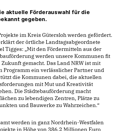
e aktuelle Förderauswahl für die
bekannt gegeben.
Projekte im Kreis Gütersloh werden gefördert.
rklärt der örtliche Landtagsabgeordnete
l Tigges: „Mit den Fördermitteln aus der
ebauförderung werden unsere Kommunen fit
e Zukunft gemacht. Das Land NRW ist mit
m Programm ein verlässlicher Partner und
tützt die Kommunen dabei, die aktuellen
sforderungen mit Mut und Kreativität
ehen. Die Städtebauförderung macht
lächen zu lebendigen Zentren, Plätze zu
punkten und Bauwerke zu Wahrzeichen.“
samt werden in ganz Nordrhein-Westfalen
ojekte in Höhe von 386,2 Millionen Euro