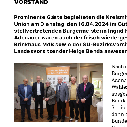
VORSTAND
Prominente Gäste begleiteten die Kreism
Union am Dienstag, den 16.04.2024 im Gü
stellvertretenden Bürgermeisterin Ingrid
Adenauer waren auch der frisch wiederg
Brinkhaus MdB sowie der SU-Bezirksvorsi
Landesvorsitzender Helge Benda anwese
Nach 
Bürge
Adenau
Wahle
ausgez
Benda 
Senior
dann d
Bunde