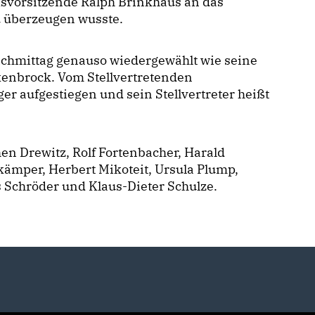
ksvorsitzende Ralph Brinkhaus an das
 überzeugen wusste.
achmittag genauso wiedergewählt wie seine
ckenbrock. Vom Stellvertretenden
öger aufgestiegen und sein Stellvertreter heißt
en Drewitz, Rolf Fortenbacher, Harald
kämper, Herbert Mikoteit, Ursula Plump,
s Schröder und Klaus-Dieter Schulze.