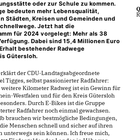
ldungsstätte oder zur Schule zu kommen.
Q
ge bedeuten mehr Lebensqualität,
R
in Städten, Kreisen und Gemeinden und
hnellwege. Jetzt hat die
mm für 2024 vorgelegt: Mehr als 38
Verfügung. Dabei sind 15,4 Millionen Euro
n Erhalt bestehender Radwege
is Gütersloh.
erklärt der CDU-Landtagsabgeordnete
l Tigges, selbst passionierter Radfahrer:
weitere Kilometer Radweg ist ein Gewinn für
ein-Westfalen und für den Kreis Gütersloh
esonders. Durch E-Bikes ist die Gruppe
terter Radfahrer noch einmal gewachsen.
lb brauchen wir bestmögliche Bedingungen,
die Menschen schnell und sicher auf ihren
 unterwegs sein können. Ich freue mich,