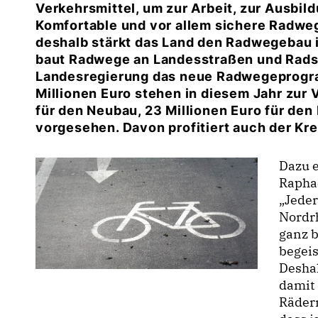
Verkehrsmittel, um zur Arbeit, zur Ausbi
Komfortable und vor allem sichere Radwe
deshalb stärkt das Land den Radwegebau 
baut Radwege an Landesstraßen und Radsc
Landesregierung das neue Radwegeprogra
Millionen Euro stehen in diesem Jahr zur 
für den Neubau, 23 Millionen Euro für de
vorgesehen. Davon profitiert auch der Kre
Dazu 
Raphae
Jeder 
Nordrh
ganz b
begeis
Desha
damit 
Rädern