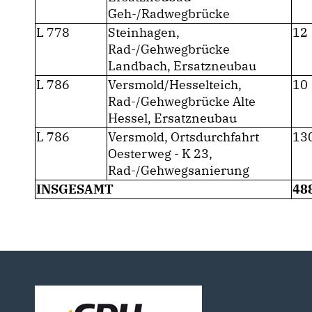
Geh-/Radwegbrücke
L 778
Steinhagen,
12
Rad-/Gehwegbrücke
Landbach, Ersatzneubau
L 786
Versmold/Hesselteich,
10
Rad-/Gehwegbrücke Alte
Hessel, Ersatzneubau
L 786
Versmold, Ortsdurchfahrt
13
Oesterweg - K 23,
Rad-/Gehwegsanierung
INSGESAMT
48