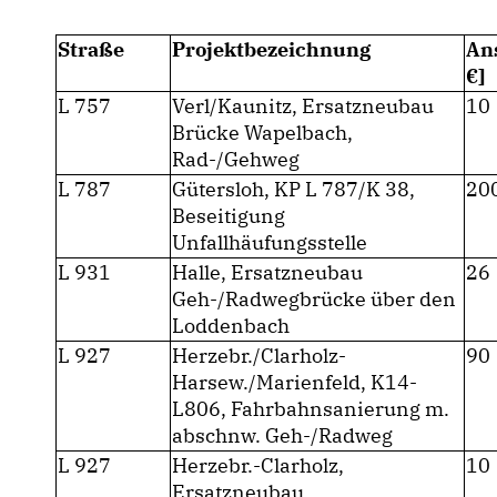
Straße
Projektbezeichnung
Ans
]
L 757
Verl/Kaunitz, Ersatzneubau
10
Brücke Wapelbach,
Rad-/Gehweg
L 787
Gütersloh, KP L 787/K 38,
20
Beseitigung
Unfallhäufungsstelle
L 931
Halle, Ersatzneubau
26
Geh-/Radwegbrücke über den
Loddenbach
L 927
Herzebr./Clarholz-
90
Harsew./Marienfeld, K14-
L806, Fahrbahnsanierung m.
abschnw. Geh-/Radweg
L 927
Herzebr.-Clarholz,
10
Ersatzneubau