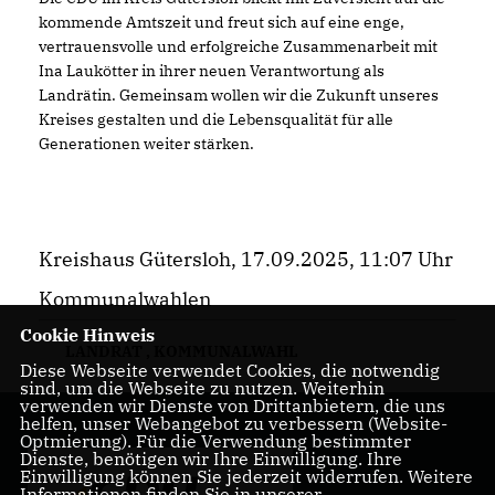
kommende Amtszeit und freut sich auf eine enge,
vertrauensvolle und erfolgreiche Zusammenarbeit mit
Ina Laukötter in ihrer neuen Verantwortung als
Landrätin. Gemeinsam wollen wir die Zukunft unseres
Kreises gestalten und die Lebensqualität für alle
Generationen weiter stärken.
Kreishaus Gütersloh, 17.09.2025, 11:07 Uhr
Kommunalwahlen
Cookie Hinweis
LANDRAT
,
KOMMUNALWAHL
Diese Webseite verwendet Cookies, die notwendig
sind, um die Webseite zu nutzen. Weiterhin
verwenden wir Dienste von Drittanbietern, die uns
helfen, unser Webangebot zu verbessern (Website-
Optmierung). Für die Verwendung bestimmter
Dienste, benötigen wir Ihre Einwilligung. Ihre
Einwilligung können Sie jederzeit widerrufen. Weitere
Informationen finden Sie in unserer