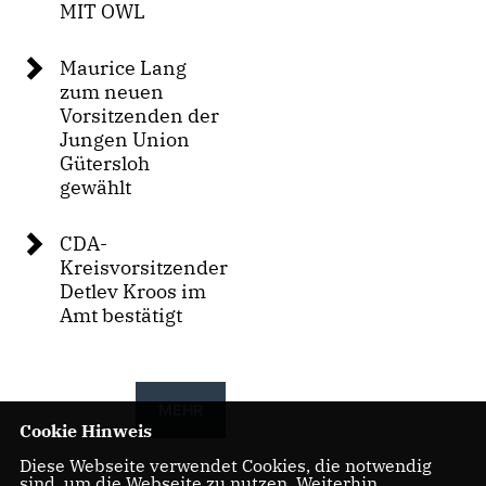
MIT OWL
Maurice Lang
zum neuen
Vorsitzenden der
Jungen Union
Gütersloh
gewählt
CDA-
Kreisvorsitzender
Detlev Kroos im
Amt bestätigt
MEHR
Cookie Hinweis
Diese Webseite verwendet Cookies, die notwendig
sind, um die Webseite zu nutzen. Weiterhin