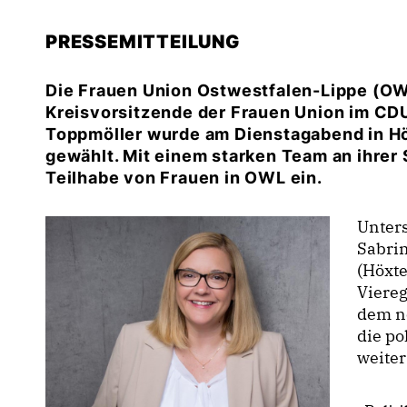
PRESSEMITTEILUNG
Die Frauen Union Ostwestfalen-Lippe (OW
Kreisvorsitzende der Frauen Union im CD
Toppmöller wurde am Dienstagabend in Hö
gewählt. Mit einem starken Team an ihrer S
Teilhabe von Frauen in OWL ein.
Unters
Sabrin
(Höxt
Viere
dem ne
die p
weite