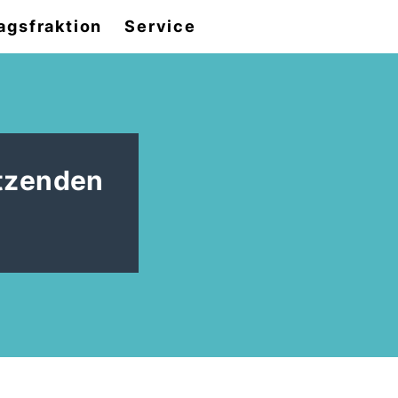
agsfraktion
Service
itzenden